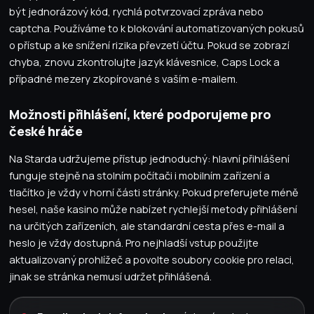
být jednorázový kód, rychlá potvrzovací zpráva nebo
captcha. Používáme to k blokování automatizovaných pokusů
o přístup a ke snížení rizika převzetí účtu. Pokud se zobrazí
chyba, znovu zkontrolujte jazyk klávesnice, Caps Lock a
případné mezery zkopírované s vaším e-mailem.
Možnosti přihlášení, které podporujeme pro
české hráče
Na Starda udržujeme přístup jednoduchý: hlavní přihlášení
funguje stejně na stolním počítači i mobilním zařízení a
tlačítko je vždy v horní části stránky. Pokud preferujete méně
hesel, naše kasino může nabízet rychlejší metody přihlášení
na určitých zařízeních, ale standardní cesta přes e-mail a
heslo je vždy dostupná. Pro nejhladší vstup použijte
aktualizovaný prohlížeč a povolte soubory cookie pro relaci,
jinak se stránka nemusí udržet přihlášená.