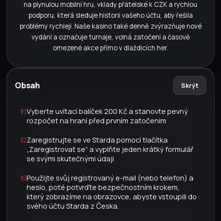
na plynulou mobilní hru, vklady přátelské k CZK a rychlou
podporu, která sleduje historii vašeho účtu, aby řešila
problémy rychleji. Naše kasino také denně zvýrazňuje nové
vydání a označuje turnaje, volná zatočení a časově
omezené akce přímo v dlaždicích her.
Obsah
Skrýt
Vyberte uvítací balíček 200 Kč a stanovte pevný
01
rozpočet na hraní před prvním zatočením
Zaregistrujte se ve Starda pomocí tlačítka
02
„Zaregistrovat se“ a vyplňte jeden krátký formulář
se svými skutečnými údaji
Použijte svůj registrovaný e-mail (nebo telefon) a
03
heslo, poté potvrďte bezpečnostním krokem,
který zobrazíme na obrazovce, abyste vstoupili do
svého účtu Starda z Česka.