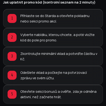
Jak uplatnit promo kód (kontrolní seznam na 2 minuty)
Přihlaste se do Starda a otevřete pokladnu
nebo sekci promo akcí.
Vyberte nabídku, kterou chcete, a poté vložte
kód do pole pro promo.
Zkontrolujte minimální vklad a potvrďte částku v
Kč.
Odešlete vklad a počkejte na potvrzovací
zprávu ve svém účtu.
Otevřete sekci bonusů a ověřte, zda je odměna
aktivní, než začnete hrát.