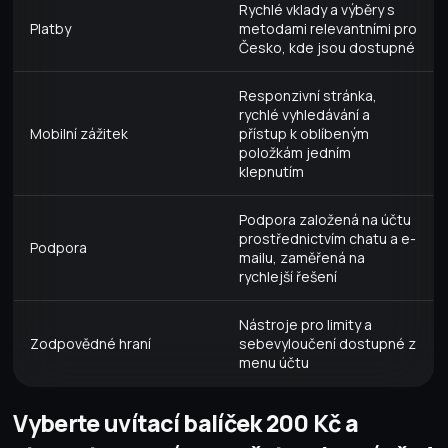
Nastavte týdenní limit výdajů a aktivujte upomínky
10
Rychlé vklady a výběry s
na čas před hraním na Starda.
Platby
metodami relevantními pro
Česko, kde jsou dostupné
Použijte Starda pro rychlý start kasinové rutiny:
11
ověřte, vložte s metodou s nízkým poplatkem,
Responzivní stránka,
poté uzamkněte pevný rozpočet na sezení před
rychlé vyhledávání a
točením.
Mobilní zážitek
přístup k oblíbeným
položkám jedním
Nejčastější otázky
12
klepnutím
Podpora založená na účtu
prostřednictvím chatu a e-
Podpora
mailu, zaměřená na
rychlejší řešení
Nástroje pro limity a
Zodpovědné hraní
sebevyloučení dostupné z
menu účtu
Vyberte uvítací balíček 200 Kč a