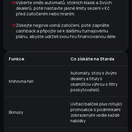
Vyberte směs automatů, stolních klasik a živých
04
dealerů, poté nastavte jasné limity sezení v Kč
před zatočením nebo hraním.
Získejte nejprve volná zatočení, poté zapněte
05
cashback a připojte se k dalšímu turnajovému
plánu, abyste udrželi svou hru financovanou déle.
Použijte promo kód při pokladně před potvrzením
06
vkladu nebo uplatněním bonusu, jinak se nepřipojí
Funkce
Co získáte na Starda
k vašemu účtu.
Nainstalujte Starda do telefonu a používejte
07
Automaty, stoly s živými
webovou aplikaci pro všechno ostatní
dealery a tituly s
Knihovna her
okamžitou výhrou s filtry
Staňte se VIP a získejte více hodnoty z každého
08
poskytovatelů
sezení
Uvítací balíček plus rotující
Nastavte dvoufaktorovou autentizaci a
09
promoakce s podmínkami
používejte pouze bankovní převody nebo ověřené
Bonusy
zobrazenými vedle každé
elektronické peněženky; to je nejrychlejší způsob,
nabídky
jak udržet platby a váš účet chráněné na Starda.