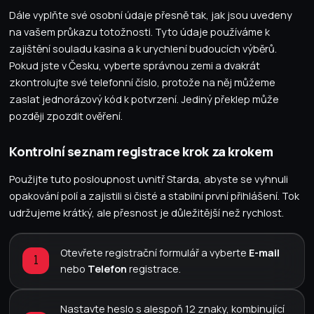
Dále vyplňte své osobní údaje přesně tak, jak jsou uvedeny
na vašem průkazu totožnosti. Tyto údaje používáme k
zajištění souladu kasina a k urychlení budoucích výběrů.
Pokud jste v Česku, vyberte správnou zemi a dvakrát
zkontrolujte své telefonní číslo, protože na něj můžeme
zaslat jednorázový kód k potvrzení. Jediný překlep může
později zpozdit ověření.
Kontrolní seznam registrace krok za krokem
Použijte tuto posloupnost uvnitř Starda, abyste se vyhnuli
opakování polí a zajistili si čisté a stabilní první přihlášení. Tok
udržujeme krátký, ale přesnost je důležitější než rychlost.
Otevřete registrační formulář a vyberte
E-mail
nebo
Telefon
registrace.
Nastavte heslo s alespoň 12 znaky, kombinující