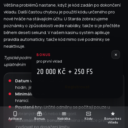
Většina problémů nastane, když je kód zadán po dokončení
vkladu. Další častou chybou je použití kódu určeného pro
nové hráče na stávajícím účtu. U Starda zobrazujeme
poznámky o způsobilosti vedle nabídky, takže si je přečtěte
během deseti sekund. V našem kasinu systém aplikuje
pravidla automaticky, takže kód mimo své podmínky se
neaktivuje.
BONUS
Typické podmínky, které byste měli zkontrolovat před
pro první vklad
uplatněním
20 000 Kč + 250 FS
Datum vypršení platnosti:
některé kódy platí 24
Registrovat
hodin, jiné celý týden.
Minimální vklad:
Nabídka se nespustí pod uvedenou
hranicí.
Povolené hry:
Určité odměny se počítají pouze u
vybraných titulů nebo kategorií.
Aplikace
Bonus
Nabídka
Kódy
Bonus bez
Maximální limit bonusu:
Odměna se může přestat
vkladu
zvyšovat po dosažení limitu.