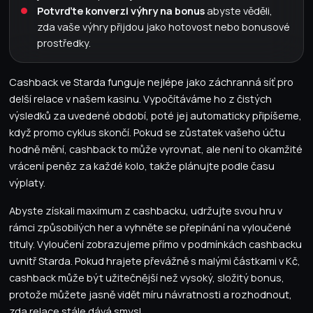
Potvrďte konverzi výhry na bonus
abyste věděli,
zda vaše výhry přijdou jako hotovost nebo bonusové
prostředky.
Cashback ve Starda funguje nejlépe jako záchranná síť pro
delší relace v našem kasinu. Vypočítáváme ho z čistých
výsledků za uvedené období, poté jej automaticky připíšeme,
když promo cyklus skončí. Pokud se zůstatek vašeho účtu
hodně mění, cashback to může vyrovnat, ale není to okamžité
vrácení peněz za každé kolo, takže plánujte podle času
výplaty.
Abyste získali maximum z cashbacku, udržujte svou hru v
rámci způsobilých her a vyhněte se přepínání na vyloučené
tituly. Vyloučení zobrazujeme přímo v podmínkách cashbacku
uvnitř Starda. Pokud hrajete převážně s malými částkami v Kč,
cashback může být užitečnější než vysoký, složitý bonus,
protože můžete jasně vidět míru návratnosti a rozhodnout,
zda relace stále dává smysl.