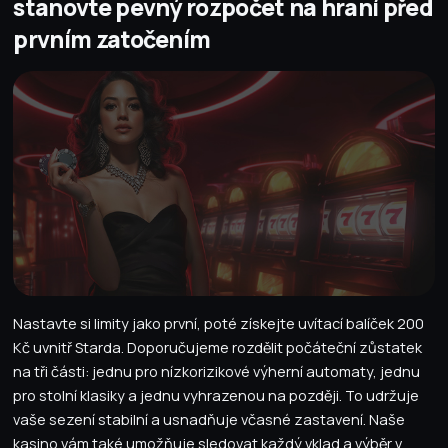
stanovte pevný rozpočet na hraní před
prvním zatočením
Nastavte si limity jako první, poté získejte uvítací balíček 200
Kč uvnitř Starda. Doporučujeme rozdělit počáteční zůstatek
na tři části: jednu pro nízkorizikové výherní automaty, jednu
pro stolní klasiky a jednu vyhrazenou na později. To udržuje
vaše sezení stabilní a usnadňuje včasné zastavení. Naše
kasino vám také umožňuje sledovat každý vklad a výběr v