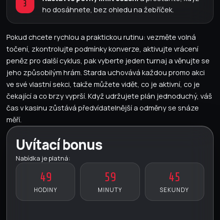
ho dosáhnete, bez ohledu na žebříček.
Pokud chcete rychlou a praktickou rutinu: vezměte volná
točení, zkontrolujte podmínky konverze, aktivujte vrácení
peněz pro další cyklus, pak vyberte jeden turnaj a věnujte se
jeho způsobilým hrám. Starda uchovává každou promo akci
ve své vlastní sekci, takže můžete vidět, co je aktivní, co je
čekající a co brzy vyprší. Když udržujete plán jednoduchý, váš
čas v kasinu zůstává předvídatelnější a odměny se snáze
měří.
Uvítací bonus
Nabídka je platná:
49
59
42
HODINY
MINUTY
SEKUNDY