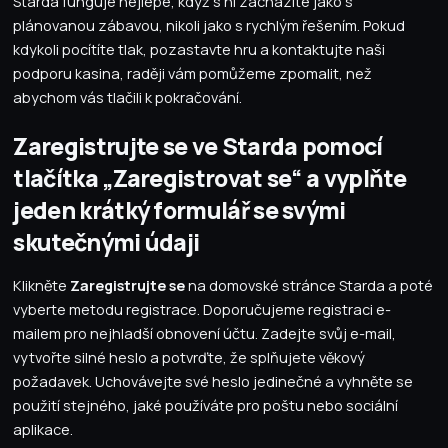
Starda funguje nejlépe, když s ní zacházíte jako s
plánovanou zábavou, nikoli jako s rychlým řešením. Pokud
kdykoli pocítíte tlak, pozastavte hru a kontaktujte naši
podporu kasina, raději vám pomůžeme zpomalit, než
abychom vás tlačili k pokračování.
Zaregistrujte se ve Starda pomocí
tlačítka „Zaregistrovat se“ a vyplňte
jeden krátký formulář se svými
skutečnými údaji
Klikněte
Zaregistrujte se
na domovské stránce Starda a poté
vyberte metodu registrace. Doporučujeme registraci e-
mailem pro nejhladší obnovení účtu. Zadejte svůj e-mail,
vytvořte silné heslo a potvrďte, že splňujete věkový
požadavek. Uchovávejte své heslo jedinečné a vyhněte se
použití stejného, jaké používáte pro poštu nebo sociální
aplikace.