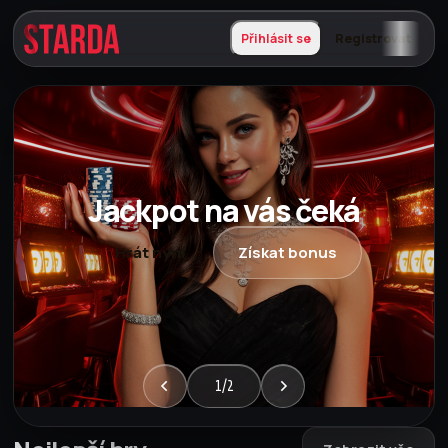
Přihlásit se
Registrovat
Jackpot na vás čeká
Hrát nyní
Získat bonus
1/2