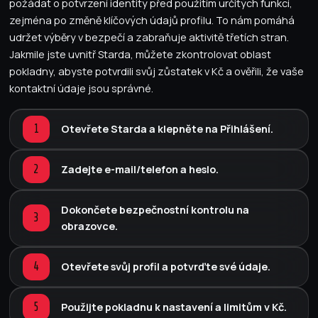
požádat o potvrzení identity před použitím určitých funkcí,
zejména po změně klíčových údajů profilu. To nám pomáhá
udržet výběry v bezpečí a zabraňuje aktivitě třetích stran.
Jakmile jste uvnitř Starda, můžete zkontrolovat oblast
pokladny, abyste potvrdili svůj zůstatek v Kč a ověřili, že vaše
kontaktní údaje jsou správné.
Otevřete Starda a klepněte na Přihlášení.
Zadejte e-mail/telefon a heslo.
Dokončete bezpečnostní kontrolu na
obrazovce.
Otevřete svůj profil a potvrďte své údaje.
Použijte pokladnu k nastavení a limitům v Kč.