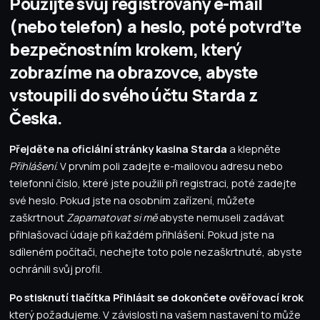
Použijte svůj registrovaný e-mail
(nebo telefon) a heslo, poté potvrďte
bezpečnostním krokem, který
zobrazíme na obrazovce, abyste
vstoupili do svého účtu Starda z
Česka.
Přejděte na oficiální stránky kasina Starda
a klepněte
Přihlášení
. V prvním poli zadejte e-mailovou adresu nebo
telefonní číslo, které jste použili při registraci, poté zadejte
své heslo. Pokud jste na osobním zařízení, můžete
zaškrtnout
Zapamatovat si mě
abyste nemuseli zadávat
přihlašovací údaje při každém přihlášení. Pokud jste na
sdíleném počítači, nechejte toto pole nezaškrtnuté, abyste
ochránili svůj profil.
Po stisknutí tlačítka Přihlásit se dokončete ověřovací krok
který požadujeme. V závislosti na vašem nastavení to může